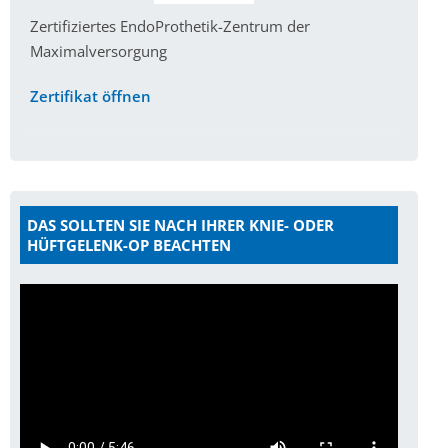
Zertifiziertes EndoProthetik-Zentrum der
Maximalversorgung
Zertifikat öffnen
DAS SOLLTEN SIE NACH IHRER KNIE- ODER
HÜFTGELENK-OP BEACHTEN