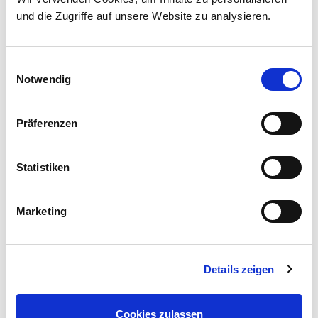
und die Zugriffe auf unsere Website zu analysieren.
Knie
Einwilligungsauswahl
Kniegelenkverschleiß (Gonarthrose)
Notwendig
Kreuzbandruptur
Meniskusverletzung
Präferenzen
Knorpelverletzung
Statistiken
Plicasyndrom
Osteochondrosis Dissecans
Marketing
Patellaluxation / Patellainstabilität
Bakerzyste
Details zeigen
Cookies zulassen