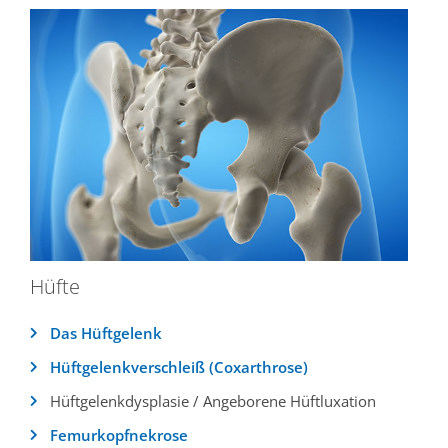
Hüfte
Das Hüftgelenk
Hüftgelenkverschleiß (Coxarthrose)
Hüftgelenkdysplasie / Angeborene Hüftluxation
Femurkopfnekrose