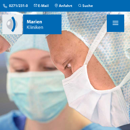
0271/231-0
E-Mail
Anfahrt
Suche
KLINIKEN & INSTITUTE
MEDIZINISCHE ZENTREN
ÜBERGREIFENDE EINRICHTUNGEN
PFLEGE & AUFENTHALT
KONTAKT & SERVICE
IM NOTFALL