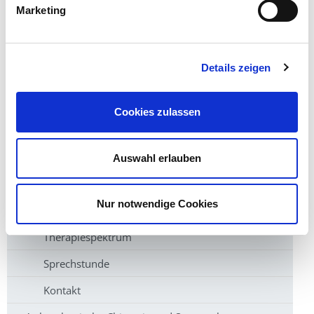
Marketing
Kliniken & Institute
Details zeigen
Klinik für Orthopädie, Unfallchirurgie und
Sportverletzungen
Cookies zulassen
Schwerpunkte
Sektionen
Auswahl erlauben
Endoprothetik (künstlicher Gelenkersatz) und
Wechseloperationen
Nur notwendige Cookies
Krankheitsbilder
Therapiespektrum
Sprechstunde
Kontakt