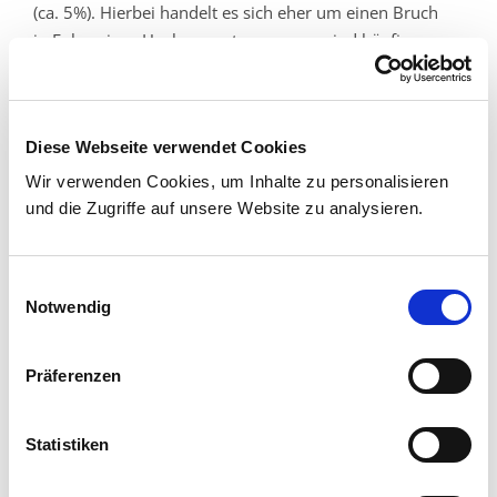
(ca. 5%). Hierbei handelt es sich eher um einen Bruch
in Folge eines Hochrasanztraumas, es sind häufig
jüngere Patienten betroffen. Der Bruchspalt liegt direkt
in der Nähe des großen Rollhügels (Trochanter major).
Hierbei liegt der Frakturspalt außerhalb der
Diese Webseite verwendet Cookies
Gelenkkapsel, es besteht die Gefahr eines höheren
Blutverlustes.
Wir verwenden Cookies, um Inhalte zu personalisieren
und die Zugriffe auf unsere Website zu analysieren.
Was für Beschwerden treten nach einer
solchen Fraktur auf?
Einwilligungsauswahl
Notwendig
Bei der dislozierten Schenkelhalsfraktur besteht eine
Verkürzung des Beines mit einer
Außenrotationsstellung. Die Belastbarkeit des Beines
Präferenzen
ist aufgehoben.
Statistiken
Weitere Informationen
Therapie bei Schenkelhalsfrakturen