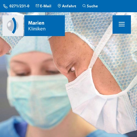
0271/231-0
E-Mail
Anfahrt
Suche
KLINIKEN & INSTITUTE
MEDIZINISCHE ZENTREN
ÜBERGREIFENDE EINRICHTUNGEN
PFLEGE & AUFENTHALT
KONTAKT & SERVICE
IM NOTFALL