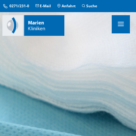
0271/231-0
E-Mail
Anfahrt
Suche
KLINIKEN & INSTITUTE
MEDIZINISCHE ZENTREN
ÜBERGREIFENDE EINRICHTUNGEN
PFLEGE & AUFENTHALT
KONTAKT & SERVICE
IM NOTFALL