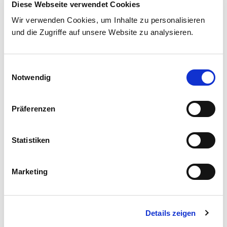
Fragen haben oder etwas unklar ist. Zögern Sie nicht,
Diese Webseite verwendet Cookies
Rückfragen zu stellen – zum Beispiel zu
Wir verwenden Cookies, um Inhalte zu personalisieren
Medikamenten, Untersuchungen oder Abläufen. Ihre
und die Zugriffe auf unsere Website zu analysieren.
Aufmerksamkeit kann helfen, Risiken zu vermeiden.
Einwilligungsauswahl
Weitere Informationen finden Sie auf
Notwendig
www.mariengesellschaft.de
Präferenzen
Ihre Ansprechpartnerinnen
Statistiken
Geschäftsführungsreferat Qualitätsmanagement
und
Marketing
Klinisches Risikomanagement
Christiane Bernshausen
Details zeigen
Leitung