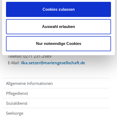
Telefon: 0271 231-2986
Cookies zulassen
E-Mail:
c.bernshausen@mariengesellschaft.de
Janine Werres
Auswahl erlauben
Telefon: 0271 231-2985
E-Mail:
j.werres@mariengesellschaft.de
Nur notwendige Cookies
Ilka Setzer
Telefon: 0271 231-2989
E-Mail:
ilka.setzer@mariengesellschaft.de
Allgemeine Informationen
Pflegedienst
Sozialdienst
Seelsorge