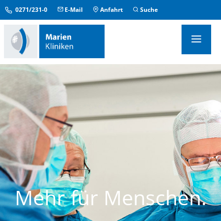
0271/231-0
E-Mail
Anfahrt
Suche
KLINIKEN & INSTITUTE
MEDIZINISCHE ZENTREN
ÜBERGREIFENDE EINRICHTUNGEN
PFLEGE & AUFENTHALT
KONTAKT & SERVICE
IM NOTFALL
Mehr für Menschen.