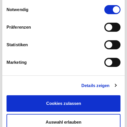
Hexenschuss
Einwilligungsauswahl
Notwendig
Präferenzen
Gemeinsame Portalpraxis
Statistiken
Das Angebot "gemeinsame Portalpraxis" mit einem
Empfangstresen für Patientinnen und Patienten soll dazu
Marketing
beitragen, den Notfall-Service für die Bevölkerung weiter
zu verbessern.
Konkret bedeutet dies, dass es mit eimem
Empfangtresen einen Anlaufpunkt für alle Patienten gibt,
Details zeigen
die wegen eines Notfalls ins St. Marien-Krankenhaus
kommen. Dort erfolgt eine erste Einschätzung der
Beschwerden und eine Entscheidung darüber, ob eine
Cookies zulassen
ambulante Behandlung durch den diensthabenden Arzt
bzw. Ärztin der KVWL erforderlich ist, die Zentrale
Auswahl erlauben
Notaufnahme des Krankenhauses eingebunden werden