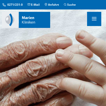
0271/231-0
E-Mail
Anfahrt
Suche
KLINIKEN & INSTITUTE
MEDIZINISCHE ZENTREN
ÜBERGREIFENDE EINRICHTUNGEN
PFLEGE & AUFENTHALT
KONTAKT & SERVICE
IM NOTFALL