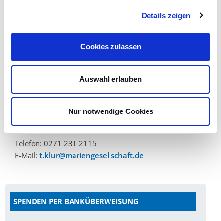
gerne auch den vereinfachter Spendennachweis zur
Vorlage bei Ihrem Finanzamt:
PDF
.
Details zeigen
Unsere Bankverbindung:
Cookies zulassen
Pax-Bank für Kirche und Caritas
IBAN:
DE 63 3706 0193 1050 4180 02
Auswahl erlauben
BIC: GENODED1PAX
Ihr Ansprechpartner:
Nur notwendige Cookies
Thomas Klur
Telefon: 0271 231 2115
E-Mail:
t.klur@mariengesellschaft.de
SPENDEN PER BANKÜBERWEISUNG