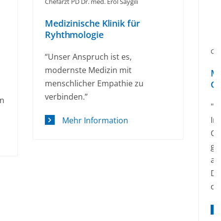
i
ür
Chefarzt Dr. med. Heinrich Franz
Medizinische Klinik für
zu
Gastroenterologie
"Unsere Klinik für Allgemeine
Innere Medizin und
Gastroenterologie deckt das
gesamte Spektrum der
allgemeinen Inneren Medizin ab.
Dabei besteht ein Schwerpunkt in
der Gastroenterologie."
Mehr Information