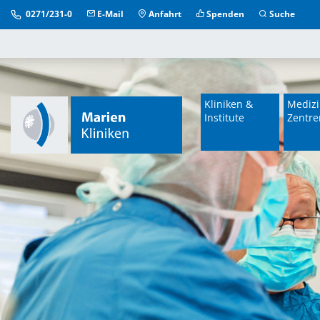
0271/231-0
E-Mail
Anfahrt
Spenden
Suche
Kliniken &
Medizi
Institute
Zentre