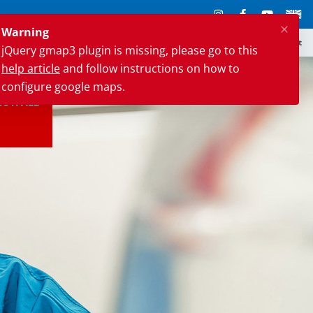
×
Warning
hmen
Karriere
News & Presse
Veranstaltungen
Marien Konkret
jQuery gmap3 plugin is missing, please go to this
help article
and follow instructions on how to
configure google maps.
NOTFALL