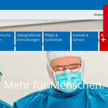
Unterne
nische
Übergreifende
Pflege &
Kontakt &
IM 
n
Einrichtungen
Aufenthalt
Service
Mehr für Menschen.