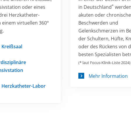
*
sivstation oder eines
in Deutschland
werden 
drei Herzkatheter-
akuten oder chronisch
n einem virtuellen 360°
Beschwerden und
g.
Gelenkschmerzen im Be
der Schultern, Hüfte, Kn
 Kreißsaal
oder des Rückens von 
besten Spezialisten bet
rdisziplinäre
(* laut Focus-Klinik-Liste 2024)
nsivstation
Mehr Information
° Herzkatheter-Labor