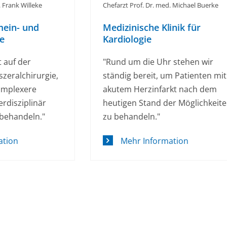
Chefarzt PD Dr. med. Erol Saygil
of. Dr. med. Michael Buerke
Medizinische Klinik f
sche Klinik für
Ryhthmologie
gie
“Unser Anspruch ist es,
 die Uhr stehen wir
modernste Medizin mit
ereit, um Patienten mit
menschlicher Empathie 
erzinfarkt nach dem
verbinden.”
Stand der Möglichkeiten
deln."
Mehr Information
 Information