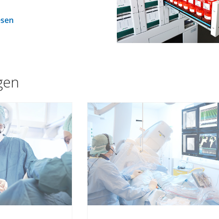
esen
ngen