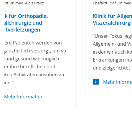
Chefarzt Prof. Dr. med. Frank Willeke
Chefarzt Pr
Klinik für Allgemein- und
Medizini
Viszeralchirurgie
Kardiolo
"Unser Fokus liegt auf der
"Rund um
Allgemein- und Viszeralchirurgie,
ständig b
in der wir auch komplexere
akutem H
Erkrankungen interdisziplinär
heutigen 
und zielgerichtet behandeln."
zu behan
Mehr Information
Mehr