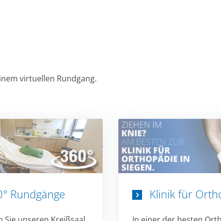
einem virtuellen Rundgang.
0° Rundgänge
Klinik für Ort
 Sie unseren Kreißsaal,
In einer der besten Or