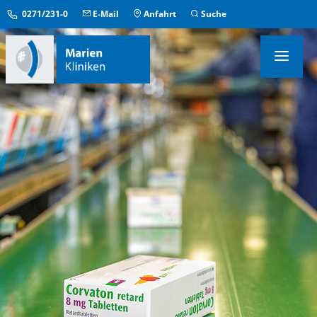
0271/231-0
E-Mail
Anfahrt
Suche
KLINIKEN & INSTITUTE
MEDIZINISCHE ZENTREN
ÜBERGREIFENDE EINRICHTUNGEN
PFLEGE & AUFENTHALT
KONTAKT & SERVICE
IM NOTFALL