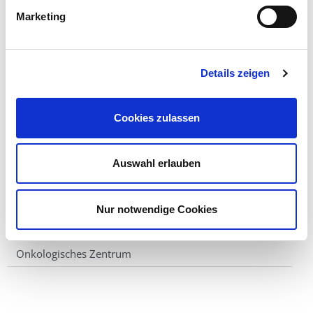
Südwestfalen
Marketing
Für weiterführende Informationen, besuchen Sie
die Webseite des Herz- und Gefäßzentrum
Details zeigen
Südwestfalen.
zur Webseite des Herz- und Gefäßzentrum
Cookies zulassen
Südwestfalen
Auswahl erlauben
Gelenkzentrum (Endoprothetikzentrum der
Maximalversorgung)
Nur notwendige Cookies
Herz- und Gefäßzentrum
Onkologisches Zentrum