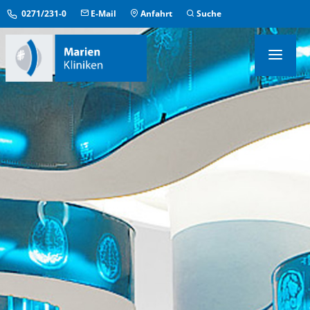
0271/231-0
E-Mail
Anfahrt
Suche
KLINIKEN & INSTITUTE
MEDIZINISCHE ZENTREN
ÜBERGREIFENDE EINRICHTUNGEN
PFLEGE & AUFENTHALT
KONTAKT & SERVICE
IM NOTFALL