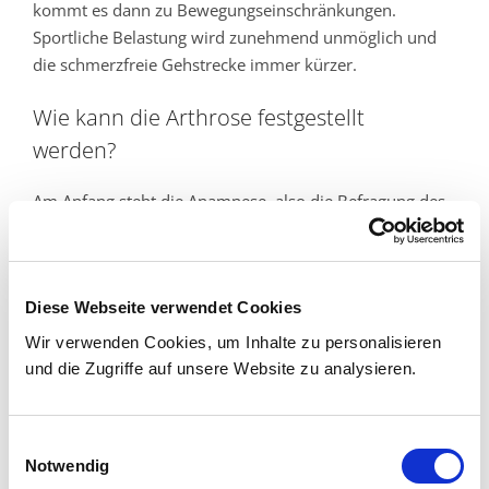
kommt es dann zu Bewegungseinschränkungen.
Sportliche Belastung wird zunehmend unmöglich und
die schmerzfreie Gehstrecke immer kürzer.
Wie kann die Arthrose festgestellt
werden?
Am Anfang steht die Anamnese, also die Befragung des
Patienten: Welche Beschwerden liegen vor? Gab es
Unfälle? Gibt es Anhalt auf rheumatisch Erkrankungen?
Bei der Untersuchung wird geschaut, ob es eine
Diese Webseite verwendet Cookies
Schwellung gibt, Druckschmerzen? Stabilität der
Wir verwenden Cookies, um Inhalte zu personalisieren
Bänder? Beweglichkeit?
und die Zugriffe auf unsere Website zu analysieren.
Eine Röntgenuntersuchung zeigt die Weite des
Gelenkspaltes, knöcherne Anbauten und andere
Einwilligungsauswahl
Arthrosezeichen. Auch ob es Achsfehlstellungen gibt
Notwendig