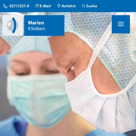
0271/231-0
E-Mail
Anfahrt
Suche
KLINIKEN & INSTITUTE
MEDIZINISCHE ZENTREN
ÜBERGREIFENDE EINRICHTUNGEN
PFLEGE & AUFENTHALT
KONTAKT & SERVICE
IM NOTFALL