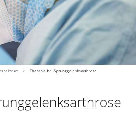
espektrum
Therapie bei Sprunggelenksarthrose
prunggelenksarthrose