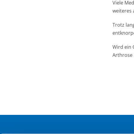
Viele Me
weiteres 
Trotz lan
entknorpe
Wird ein 
Arthrose 