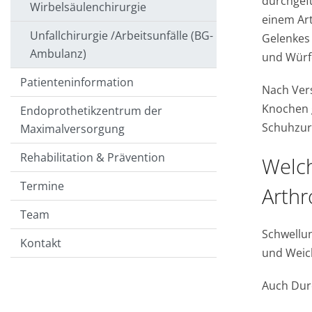
durchgef
Wirbelsäulenchirurgie
einem Art
Unfallchirurgie /Arbeitsunfälle (BG-
Gelenkes
Ambulanz)
und Würf
Patienteninformation
Nach Vers
Knochen g
Endoprothetikzentrum der
Schuhzuri
Maximalversorgung
Rehabilitation & Prävention
Welch
Termine
Arth
Team
Schwellu
Kontakt
und Weich
Auch Durc