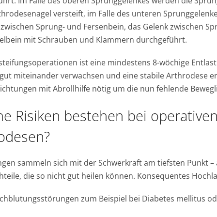
ührt. Im Falle des oberen Sprunggelenkes werden die Spru
hrodesenagel versteift, im Falle des unteren Sprunggelenkes
 zwischen Sprung- und Fersenbein, das Gelenk zwischen Sp
elbein mit Schrauben und Klammern durchgeführt.
teifungsoperationen ist eine mindestens 8-wöchige Entlast
ut miteinander verwachsen und eine stabile Arthrodese ent
chtungen mit Abrollhilfe nötig um die nun fehlende Bewegl
e Risiken bestehen bei operative
rodesen?
ngen sammeln sich mit der Schwerkraft am tiefsten Punkt 
teile, die so nicht gut heilen können. Konsequentes Hoch
hblutungsstörungen zum Beispiel bei Diabetes mellitus ode