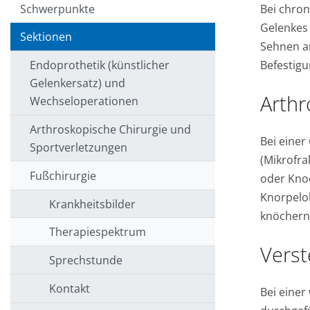
Bei chron
Schwerpunkte
Gelenkes
Sektionen
Sehnen an
Befestig
Endoprothetik (künstlicher
Gelenkersatz) und
Arth
Wechseloperationen
Arthroskopische Chirurgie und
Bei einer
Sportverletzungen
(Mikrofra
Fußchirurgie
oder Knoc
Knorpelo
Krankheitsbilder
knöchern
Therapiespektrum
Verst
Sprechstunde
Kontakt
Bei einer