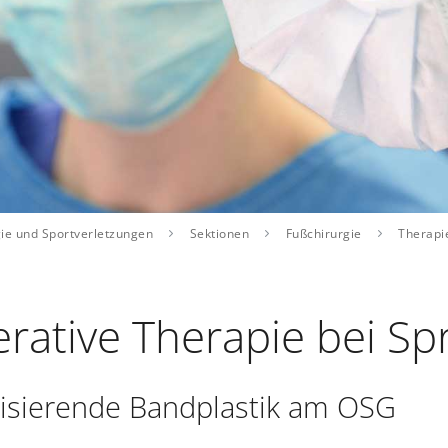
gie und Sportverletzungen
Sektionen
Fußchirurgie
Therapi
rative Therapie bei S
lisierende Bandplastik am OSG