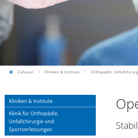
Zuhause
Kliniken & Institute
Orthopädie, Unfallchirur
Ope
Kliniken & Institute
Klinik für Orthopädie,
Unfallchirurgie und
Stabi
Sportverletzungen