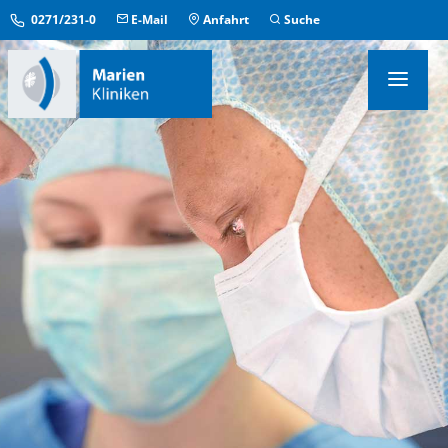
0271/231-0
E-Mail
Anfahrt
Suche
KLINIKEN & INSTITUTE
MEDIZINISCHE ZENTREN
ÜBERGREIFENDE EINRICHTUNGEN
PFLEGE & AUFENTHALT
KONTAKT & SERVICE
IM NOTFALL