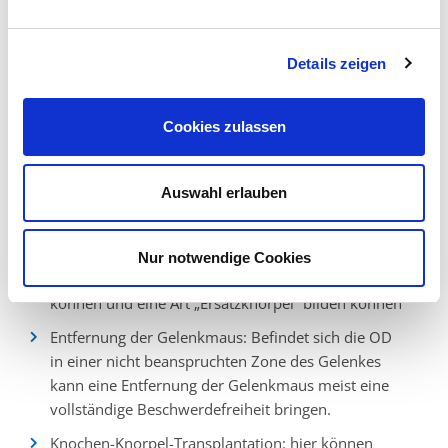
Anbohrung: hierbei wird mittels eines Spitzen
Details zeigen
Bohrers eine Entlastung im Bereich der OD
geschaffen, sodass sich der Knochen erholen kann.
Refixation der Gelenkmaus (Schrauben, spezieller
Cookies zulassen
Klebstoff, orthopädisches Garn): hierbei wird das
gelöste Stück wieder an seiner ursprünglichen Stelle
Auswahl erlauben
fixiert.
Mikrofrakturierung: hierbei werden im Bereich der
Läsion kleine Anbohrungen gesetzt, wodurch sich
Nur notwendige Cookies
Stammzellen aus dem Knochenmark anlegen
können und eine Art „Ersatzknorpel“ bilden können
Entfernung der Gelenkmaus: Befindet sich die OD
in einer nicht beanspruchten Zone des Gelenkes
kann eine Entfernung der Gelenkmaus meist eine
vollständige Beschwerdefreiheit bringen.
Knochen-Knorpel-Transplantation: hier können