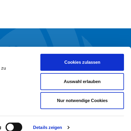
TERNEHMENSBEREICHE
Marien Kliniken
Cookies zulassen
 zu
Marien Ambulant
Marien Aktiv
Auswahl erlauben
Marien Pflege
Marien Hospiz
Marien Service
Nur notwendige Cookies
g
Details zeigen