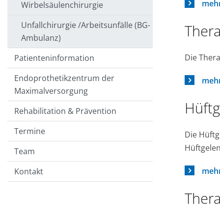
mehr
Wirbelsäulenchirurgie
Unfallchirurgie /Arbeitsunfälle (BG-
Thera
Ambulanz)
Die Thera
Patienteninformation
Endoprothetikzentrum der
mehr
Maximalversorgung
Hüftg
Rehabilitation & Prävention
Termine
Die Hüftg
Hüftgelen
Team
mehr
Kontakt
Thera