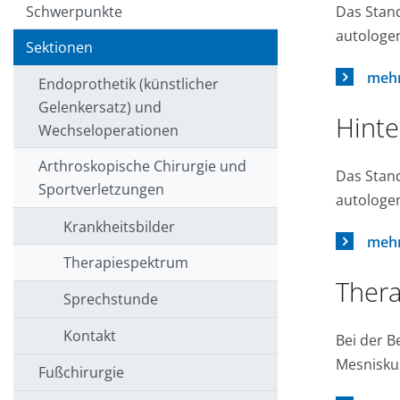
Das Stand
Schwerpunkte
autologe
Sektionen
mehr
Endoprothetik (künstlicher
Gelenkersatz) und
Hinte
Wechseloperationen
Arthroskopische Chirurgie und
Das Stand
Sportverletzungen
autologe
Krankheitsbilder
mehr
Therapiespektrum
Thera
Sprechstunde
Kontakt
Bei der B
Mesnisku
Fußchirurgie