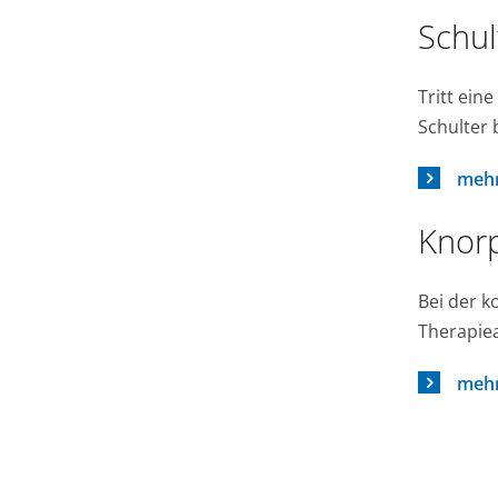
Schul
Tritt ein
Schulter 
mehr
Knorp
Bei der k
Therapiea
mehr