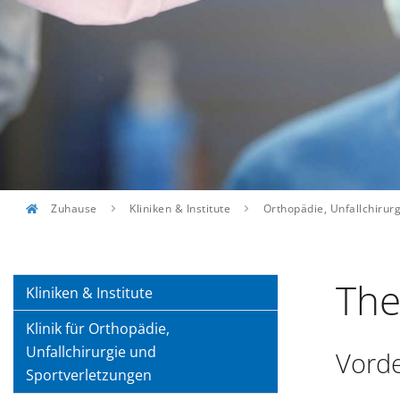
Zuhause
Kliniken & Institute
Orthopädie, Unfallchirur
The
Kliniken & Institute
Klinik für Orthopädie,
Unfallchirurgie und
Vorde
Sportverletzungen