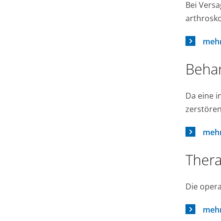
Bei Versa
arthrosko
mehr
Behan
Da eine 
zerstören
mehr
Thera
Die opera
mehr