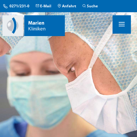
0271/231-0
E-Mail
Anfahrt
Suche
KLINIKEN & INSTITUTE
MEDIZINISCHE ZENTREN
ÜBERGREIFENDE EINRICHTUNGEN
PFLEGE & AUFENTHALT
KONTAKT & SERVICE
IM NOTFALL