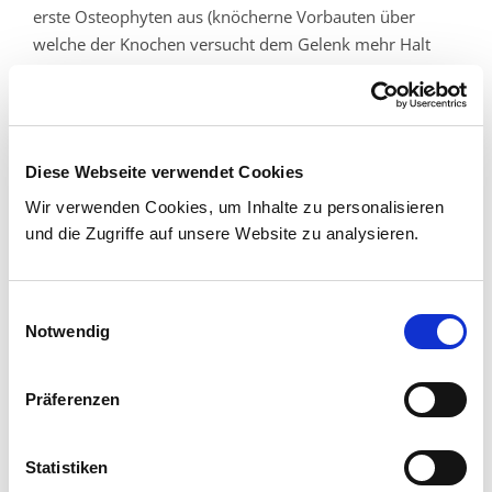
erste Osteophyten aus (knöcherne Vorbauten über
welche der Knochen versucht dem Gelenk mehr Halt
zu geben). Im 3. Stadium zeigen sich bereits deutlich
ausgebildete Osteophyten, sowie deutliche
Unregelmäßigkeiten im Bereich der Gelenkfläche. Im
4. Stadium zeigt sich eine deutlich ausgeprägte
Diese Webseite verwendet Cookies
Gelenkspaltverschmälerung bis zur vollständigen
Wir verwenden Cookies, um Inhalte zu personalisieren
Destruktion / Deformierung / Nekrose der
und die Zugriffe auf unsere Website zu analysieren.
Gelenkpartner.
Was für Therapien kommen bei der
Einwilligungsauswahl
Coxarthrose in Frage?
Notwendig
Konservative Behandlung:
Präferenzen
In den Anfangsstadien der Coxarthrose versucht man
eine Linderung der Beschwerden durch konservative
Statistiken
Therapiemaßnahmen zu erreichen. Durch eine