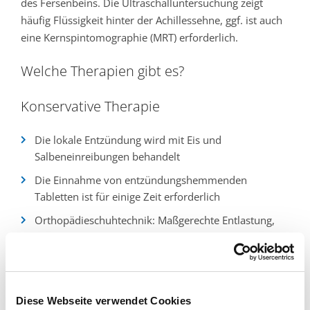
des Fersenbeins. Die Ultraschalluntersuchung zeigt
häufig Flüssigkeit hinter der Achillessehne, ggf. ist auch
eine Kernspintomographie (MRT) erforderlich.
Welche Therapien gibt es?
Konservative Therapie
Die lokale Entzündung wird mit Eis und
Salbeneinreibungen behandelt
Die Einnahme von entzündungshemmenden
Tabletten ist für einige Zeit erforderlich
Orthopädieschuhtechnik: Maßgerechte Entlastung,
Polsterung und Erhöhung der Fersenkappe (Stiefeln,
Fersenkissen)
Eine Cortisoninjektion in den Schleimbeutel hinter
der Achillessehne ist hilfreich
Diese Webseite verwendet Cookies