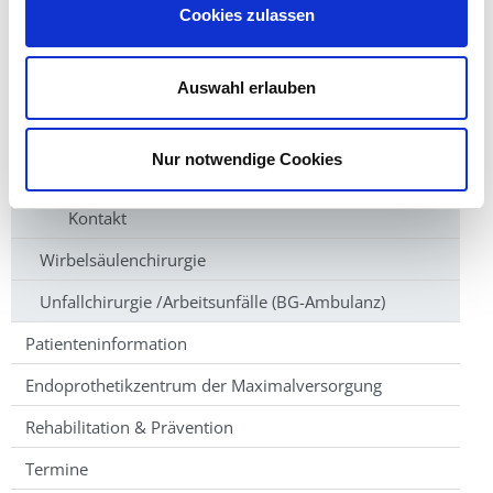
Arthroskopische Chirurgie und Sportverletzungen
Cookies zulassen
Fußchirurgie
Auswahl erlauben
Krankheitsbilder
Therapiespektrum
Nur notwendige Cookies
Sprechstunde
Kontakt
Wirbelsäulenchirurgie
Unfallchirurgie /Arbeitsunfälle (BG-Ambulanz)
Patienteninformation
Endoprothetikzentrum der Maximalversorgung
Rehabilitation & Prävention
Termine