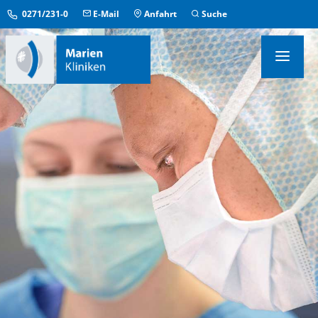
0271/231-0
E-Mail
Anfahrt
Suche
KLINIKEN & INSTITUTE
MEDIZINISCHE ZENTREN
ÜBERGREIFENDE EINRICHTUNGEN
PFLEGE & AUFENTHALT
KONTAKT & SERVICE
IM NOTFALL