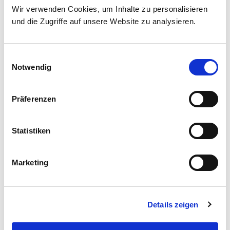
Wir verwenden Cookies, um Inhalte zu personalisieren
Falls die Schmerzen durch diese Maßnahmen nicht zu
und die Zugriffe auf unsere Website zu analysieren.
verbessern sind gibt es die Möglichkeit der operativen
Behandlung.
Einwilligungsauswahl
Weitere Informationen
Notwendig
Operative Therapie bei Haglund-Exostose
Präferenzen
Kliniken & Institute
Statistiken
Klinik für Orthopädie, Unfallchirurgie und
Sportverletzungen
Marketing
Schwerpunkte
Sektionen
Endoprothetik (künstlicher Gelenkersatz) und
Details zeigen
Wechseloperationen