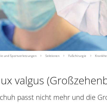
gie und Sportverletzungen
Sektionen
Fußchirurgie
Krankhei
lux valgus (Großzehenb
chuh passt nicht mehr und die G