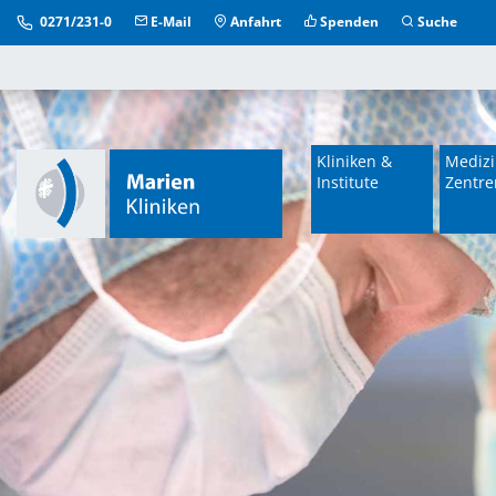
0271/231-0
E-Mail
Anfahrt
Spenden
Suche
Kliniken &
Medizi
Institute
Zentre