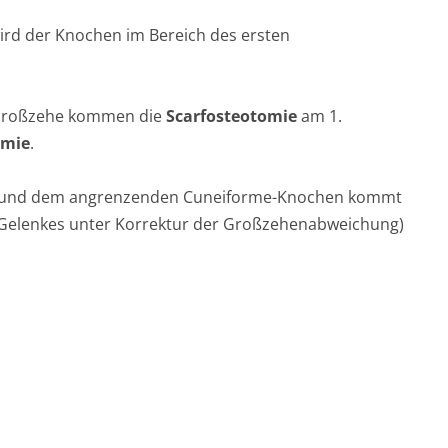
wird der Knochen im Bereich des ersten
.
 Großzehe kommen die
Scarfosteotomie
am 1.
omie
.
ochen und dem angrenzenden Cuneiforme-Knochen kommt
 Gelenkes unter Korrektur der Großzehenabweichung)