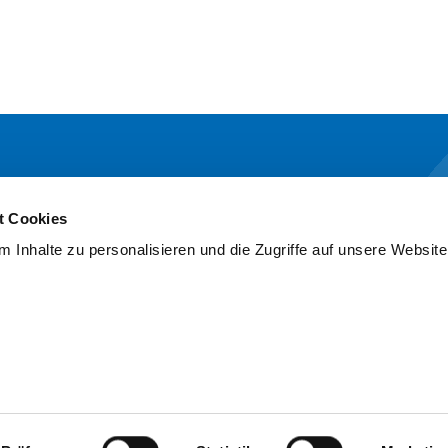
NDER
MARIEN GESELLSCHAFT
UN
SIEGEN
t Cookies
& Institute
 Inhalte zu personalisieren und die Zugriffe auf unsere Website
Über uns
sche Zentren
News & Presse
Prävention
Marien Konkret
t & Service
Karriere
Intranet
ALL
Personalportal
nportal