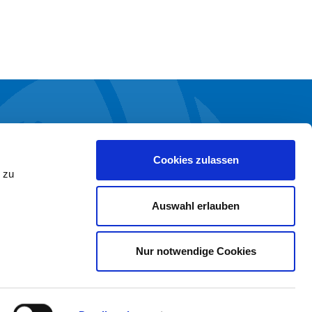
TERNEHMENSBEREICHE
Marien Kliniken
Cookies zulassen
 zu
Marien Ambulant
Marien Aktiv
Auswahl erlauben
Marien Pflege
Marien Hospiz
Marien Service
Nur notwendige Cookies