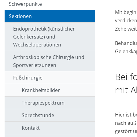
Schwerpunkte
Mit begin
Sektionen
verdicken
Zehe weit
Endoprothetik (künstlicher
Gelenkersatz) und
Behandlu
Wechseloperationen
Gelenkkap
Arthroskopische Chirurgie und
Sportverletzungen
Bei f
Fußchirurgie
mit 
Krankheitsbilder
Therapiespektrum
Hier ist 
Sprechstunde
nach auß
Kontakt
gestört u