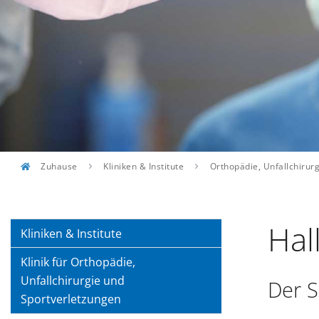
Zuhause
Kliniken & Institute
Orthopädie, Unfallchirur
Hal
Kliniken & Institute
Klinik für Orthopädie,
Unfallchirurgie und
Der S
Sportverletzungen