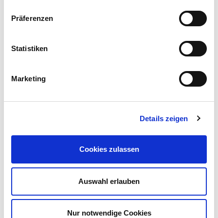
Spezialisierte Diagnostik bei Infektionen an der
Präferenzen
Wirbelsäule
Interdisziplinäre Zusammenarbeit von Orthopädie,
Statistiken
Neurochirurgie und Infektiologie
Individuell abgestimmte konservative und operative
Marketing
Therapiekonzepte
Moderne bildgebende und mikrobiologische
Diagnostik
Details zeigen
Engmaschige Betreuung und strukturierte
Nachsorge
Cookies zulassen
Kliniken & Institute
Auswahl erlauben
Klinik für Orthopädie, Unfallchirurgie und
Sportverletzungen
Nur notwendige Cookies