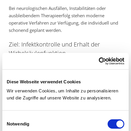
Bei neurologischen Ausfällen, Instabilitäten oder
ausbleibendem Therapieerfolg stehen moderne
operative Verfahren zur Verfügung, die individuell und
schonend geplant werden.
Ziel: Infektkontrolle und Erhalt der
Wirbelsäulenfunktion
Ziel der Behandlung ist die vollständige
Infektkontrolle, die Vermeidung neurologischer
Schäden sowie der Erhalt oder die Wiederherstellung
Diese Webseite verwendet Cookies
der Stabilität der Wirbelsäule. Eine strukturierte
Wir verwenden Cookies, um Inhalte zu personalisieren
Nachsorge und rehabilitative Maßnahmen
und die Zugriffe auf unsere Website zu analysieren.
unterstützen die nachhaltige Genesung und
verbessern die Lebensqualität.
Einwilligungsauswahl
Ihre Vorteile auf einen Blick
Notwendig