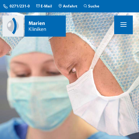
0271/231-0
E-Mail
Anfahrt
Suche
KLINIKEN & INSTITUTE
MEDIZINISCHE ZENTREN
ÜBERGREIFENDE EINRICHTUNGEN
PFLEGE & AUFENTHALT
KONTAKT & SERVICE
IM NOTFALL