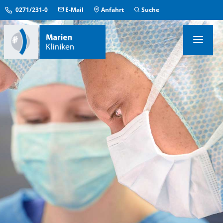
0271/231-0
E-Mail
Anfahrt
Suche
KLINIKEN & INSTITUTE
MEDIZINISCHE ZENTREN
ÜBERGREIFENDE EINRICHTUNGEN
PFLEGE & AUFENTHALT
KONTAKT & SERVICE
IM NOTFALL