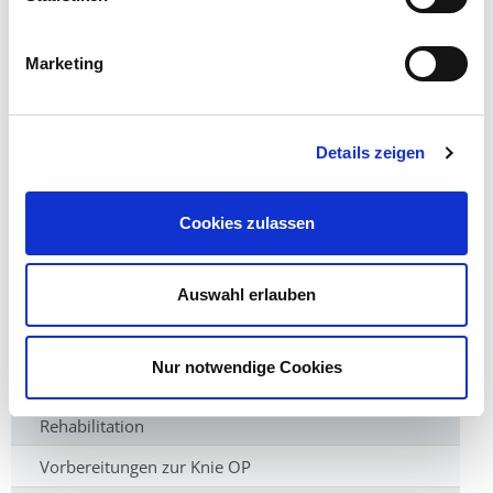
Sportverletzungen
Schwerpunkte
Marketing
Sektionen
Patienteninformation
Details zeigen
Video-Wegweiser bei Knie- und Hüft-OP
Arthrose - Ursache und Wirkung
Cookies zulassen
Diagnoseverfahren
Auswahl erlauben
Konservative Behandlungen
Sport und künstliches Gelenk
Nur notwendige Cookies
Eigenblutspende
Rehabilitation
Vorbereitungen zur Knie OP