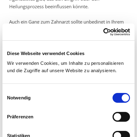
Heilungsprozess beeinflussen könnte.
Auch ein Gang zum Zahnarzt sollte unbedingt in Ihrem
Kalender stehen, um etwaige Infektionsquellen
auszuschließen.
Vorgespräch
Diese Webseite verwendet Cookies
Wir verwenden Cookies, um Inhalte zu personalisieren
Je mehr Sie ü̈ber den Eingriff wissen, umso
und die Zugriffe auf unsere Website zu analysieren.
entspannter werden Sie sein. Das Gespräch mit dem
Arzt und den Mitarbeitern des Krankenhauses ist dabei
besonders wichtig. Hier erfahren Sie alles Wichtige für
Einwilligungsauswahl
Ihren Aufenthalt.
Notwendig
Präferenzen
Kliniken & Institute
Klinik für Orthopädie, Unfallchirurgie und
Statistiken