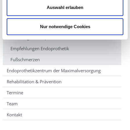
Nachbehandlung Knie OP
Auswahl erlauben
Das Hüftgelenk
Osteoporose - Schenkelhalsbruch
Nur notwendige Cookies
Die Hüftgelenksoperation
Empfehlungen Endoprothetik
Fußschmerzen
Endoprothetikzentrum der Maximalversorgung
Rehabilitation & Prävention
Termine
Team
Kontakt