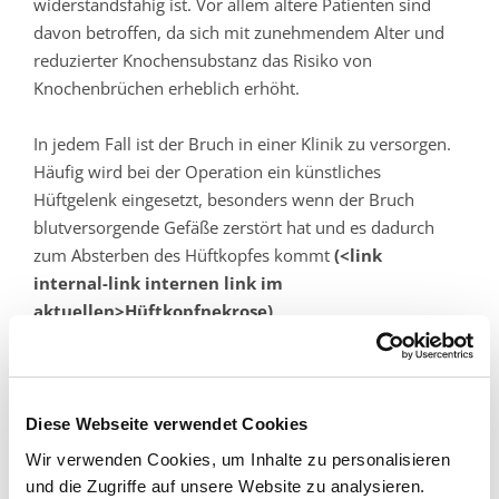
widerstandsfähig ist. Vor allem ältere Patienten sind
davon betroffen, da sich mit zunehmendem Alter und
reduzierter Knochensubstanz das Risiko von
Knochenbrüchen erheblich erhöht.
In jedem Fall ist der Bruch in einer Klinik zu versorgen.
Häufig wird bei der Operation ein künstliches
Hüftgelenk eingesetzt, besonders wenn der Bruch
blutversorgende Gefäße zerstört hat und es dadurch
zum Absterben des Hüftkopfes kommt
(<link
internal-link internen link im
aktuellen>Hüftkopfnekrose)
.
Kliniken & Institute
Diese Webseite verwendet Cookies
Klinik für Orthopädie, Unfallchirurgie und
Wir verwenden Cookies, um Inhalte zu personalisieren
Sportverletzungen
und die Zugriffe auf unsere Website zu analysieren.