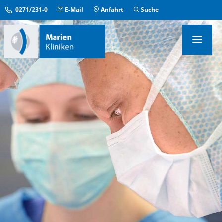
0271/231-0
E-Mail
Anfahrt
Suche
KLINIKEN & INSTITUTE
MEDIZINISCHE ZENTREN
ÜBERGREIFENDE EINRICHTUNGEN
PFLEGE & AUFENTHALT
KONTAKT & SERVICE
IM NOTFALL