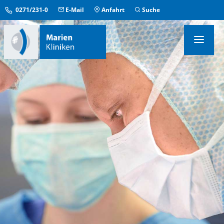
0271/231-0
E-Mail
Anfahrt
Suche
KLINIKEN & INSTITUTE
MEDIZINISCHE ZENTREN
ÜBERGREIFENDE EINRICHTUNGEN
PFLEGE & AUFENTHALT
KONTAKT & SERVICE
IM NOTFALL