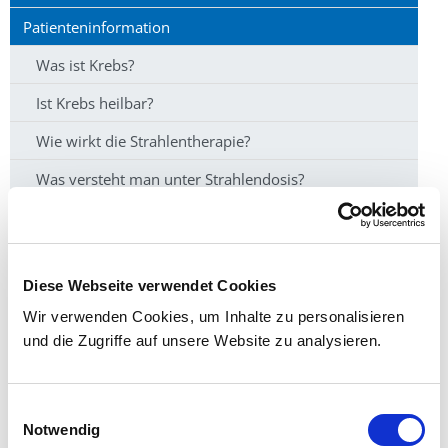
Patienteninformation
Was ist Krebs?
Ist Krebs heilbar?
Wie wirkt die Strahlentherapie?
Was versteht man unter Strahlendosis?
Was ist das Ziel der Strahlentherapie?
Was passiert bei der Operation?
Diese Webseite verwendet Cookies
Was ist Chemotherapie?
Wir verwenden Cookies, um Inhalte zu personalisieren
Wie ist der zeitliche Ablauf der Bestrahlung?
und die Zugriffe auf unsere Website zu analysieren.
Warum dauert die Einleitung der Strahlenbehandlung
so lange?
Einwilligungsauswahl
Wie verkürze ich die täglichen Wartezeiten während
Notwendig