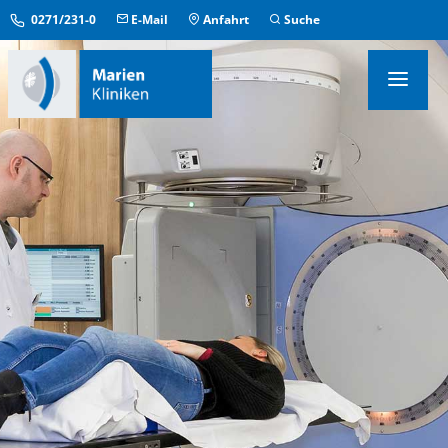
0271/231-0
E-Mail
Anfahrt
Suche
KLINIKEN & INSTITUTE
MEDIZINISCHE ZENTREN
ÜBERGREIFENDE EINRICHTUNGEN
PFLEGE & AUFENTHALT
KONTAKT & SERVICE
IM NOTFALL