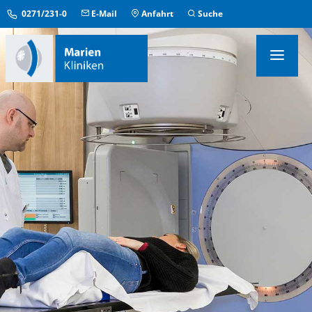
0271/231-0
E-Mail
Anfahrt
Suche
KLINIKEN & INSTITUTE
MEDIZINISCHE ZENTREN
ÜBERGREIFENDE EINRICHTUNGEN
PFLEGE & AUFENTHALT
KONTAKT & SERVICE
IM NOTFALL