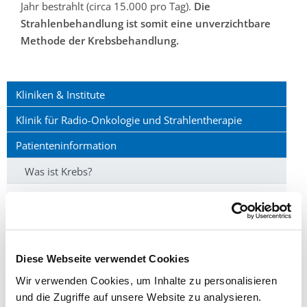
Jahr bestrahlt (circa 15.000 pro Tag).
Die
Strahlenbehandlung ist somit eine unverzichtbare
Methode der Krebsbehandlung.
Kliniken & Institute
Klinik für Radio-Onkologie und Strahlentherapie
Patienteninformation
Was ist Krebs?
Ist Krebs heilbar?
Wie wirkt die Strahlentherapie?
Was versteht man unter Strahlendosis?
Diese Webseite verwendet Cookies
Was ist das Ziel der Strahlentherapie?
Wir verwenden Cookies, um Inhalte zu personalisieren
und die Zugriffe auf unsere Website zu analysieren.
Was passiert bei der Operation?