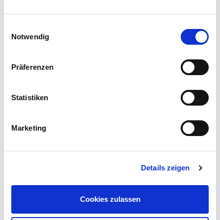
Was ist Chemotherapie?
Einwilligungsauswahl
Wie ist der zeitliche Ablauf der Bestrahlung?
Notwendig
Warum dauert die Einleitung der Strahlenbehandlung
so lange?
Präferenzen
Wie verkürze ich die täglichen Wartezeiten während
der Bestrahlung?
Statistiken
Was passiert am Linearbeschleuniger?
Marketing
Wozu dienen die Aufnahmen?
Welche Nebenwirkungen können auftreten?
Was ist eine stereotaktische Bestrahlung?
Details zeigen
Ist man fahrtüchtig?
Cookies zulassen
Strahlentherapie bei „gutartigen“ Erkrankungen?