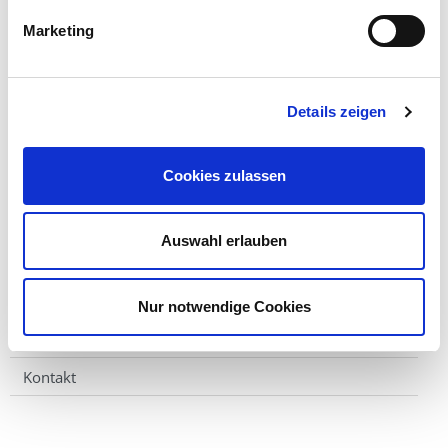
Marketing
Nebenwirkungen
Pflege
Nachsorge
Details zeigen
Lebensführung und Ernährung?
Cookies zulassen
Abschlussgespräch
Selbsthilfegruppen
Auswahl erlauben
Technische Ausstattung
Schwerpunkte der Behandlung
Nur notwendige Cookies
Team
Kontakt