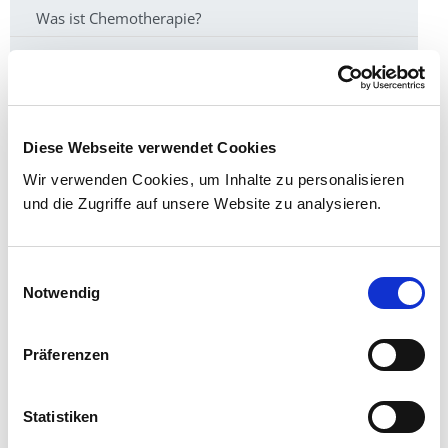
Was ist Chemotherapie?
Wie ist der zeitliche Ablauf der Bestrahlung?
Warum dauert die Einleitung der Strahlenbehandlung
so lange?
Diese Webseite verwendet Cookies
Wie verkürze ich die täglichen Wartezeiten während
der Bestrahlung?
Wir verwenden Cookies, um Inhalte zu personalisieren
und die Zugriffe auf unsere Website zu analysieren.
Was passiert am Linearbeschleuniger?
Wozu dienen die Aufnahmen?
Einwilligungsauswahl
Notwendig
Welche Nebenwirkungen können auftreten?
Was ist eine stereotaktische Bestrahlung?
Präferenzen
Ist man fahrtüchtig?
Strahlentherapie bei „gutartigen“ Erkrankungen?
Statistiken
Wie ist das, wenn Kinder bestrahlt werden?