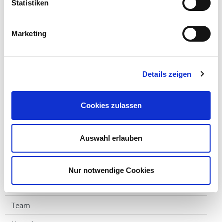
Statistiken
Strahlentherapie bei „gutartigen“ Erkrankungen?
Marketing
Wie ist das, wenn Kinder bestrahlt werden?
Nebenwirkungen
Pflege
Details zeigen
Nachsorge
Cookies zulassen
Lebensführung und Ernährung?
Abschlussgespräch
Auswahl erlauben
Selbsthilfegruppen
Technische Ausstattung
Nur notwendige Cookies
Schwerpunkte der Behandlung
Team