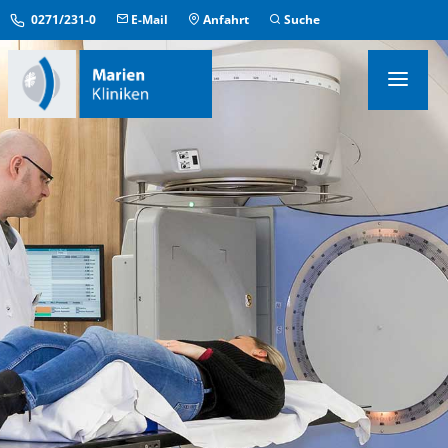
0271/231-0
E-Mail
Anfahrt
Suche
KLINIKEN & INSTITUTE
MEDIZINISCHE ZENTREN
ÜBERGREIFENDE EINRICHTUNGEN
PFLEGE & AUFENTHALT
KONTAKT & SERVICE
IM NOTFALL