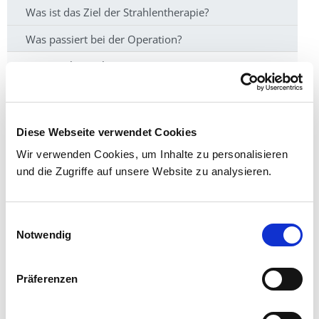
Was ist das Ziel der Strahlentherapie?
Was passiert bei der Operation?
Was ist Chemotherapie?
Wie ist der zeitliche Ablauf der Bestrahlung?
Warum dauert die Einleitung der Strahlenbehandlung
Diese Webseite verwendet Cookies
so lange?
Wir verwenden Cookies, um Inhalte zu personalisieren
Wie verkürze ich die täglichen Wartezeiten während
und die Zugriffe auf unsere Website zu analysieren.
der Bestrahlung?
Was passiert am Linearbeschleuniger?
Einwilligungsauswahl
Wozu dienen die Aufnahmen?
Notwendig
Welche Nebenwirkungen können auftreten?
Präferenzen
Was ist eine stereotaktische Bestrahlung?
Ist man fahrtüchtig?