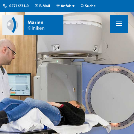
0271/231-0
E-Mail
Anfahrt
Suche
KLINIKEN & INSTITUTE
MEDIZINISCHE ZENTREN
ÜBERGREIFENDE EINRICHTUNGEN
PFLEGE & AUFENTHALT
KONTAKT & SERVICE
IM NOTFALL