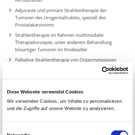
Hirntumoren
Adjuvante und primäre Strahlentherapie der
Tumoren des Urogenitaltraktes, speziell des
Prostatakarzinoms
Strahlentherapie im Rahmen multimodaler
Therapiekonzepte, unter anderem Behandlung
bösartiger Tumoren im Kindesalter
Palliative Strahlentherapie von Organmetastasen
(Hirn, Knochen, Lunge, etc.)
Strahlentherapie der endokrinen Orbitopathie im
Rahmen gutartiger Schilddrüsenerkrankungen
Diese Webseite verwendet Cookies
Strahlentherapie zur Prophylaxe periartikulärer
Wir verwenden Cookies, um Inhalte zu personalisieren
Verkalkungen vor und nach Gelenkoperationen
und die Zugriffe auf unsere Website zu analysieren.
Strahlentherapie gutartiger schmerzhafter
Erkrankungen des muskuloskeletalen Systems (z.B.
Tennisellenbogen, Fersensporn, Schulter-Arm-
Einwilligungsauswahl
Syndrom )