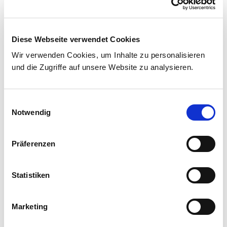
Maximalversorgung)
Herz- und Gefäßzentrum
Onkologisches Zentrum
Diese Webseite verwendet Cookies
Wir verwenden Cookies, um Inhalte zu personalisieren
Organisation
und die Zugriffe auf unsere Website zu analysieren.
Für Patienten
Für Zuweiser
Einwilligungsauswahl
Notwendig
Organkrebszentren
Behandlungspartner
Präferenzen
Tumorkonferenzen
Veranstaltungen
Statistiken
Studien
Marketing
Pflege