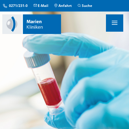
0271/231-0
E-Mail
Anfahrt
Suche
KLINIKEN & INSTITUTE
MEDIZINISCHE ZENTREN
ÜBERGREIFENDE EINRICHTUNGEN
PFLEGE & AUFENTHALT
KONTAKT & SERVICE
IM NOTFALL