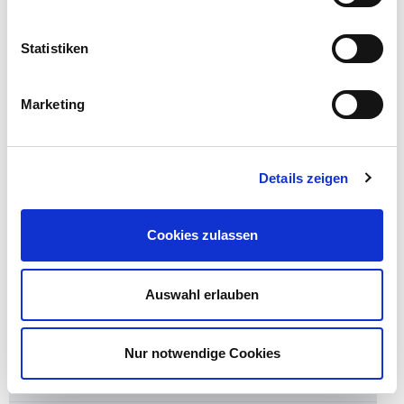
Katholische Seelsorge
Pfarrer Wilfried Loik
Statistiken
Telefon: 0271 231 2627
E-Mail:
w.loik@mariengesellschaft.de
Marketing
Evangelische Seelsorge
Pfarrer Rainer Klein
Telefon: 0271 231 2625
Details zeigen
E-Mail:
r.klein@mariengesellschaft.de
Cookies zulassen
Gelenkzentrum (Endoprothetikzentrum der
Maximalversorgung)
Auswahl erlauben
Herz- und Gefäßzentrum
Onkologisches Zentrum
Nur notwendige Cookies
Organisation