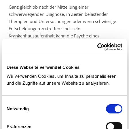
Ganz gleich ob nach der Mitteilung einer
schwerwiegenden Diagnose, in Zeiten belastender
Therapien und Untersuchungen oder wenn schwierige
Entscheidungen zu treffen sind – ein
Krankenhausaufenthalt kann die Psyche eines
Patienten belasten und dadurch sogar den
Heilungsprozess beeinträchtigen. Unsere
Krankenhausseelsorger stehen unseren Patienten als
Gesprächspartner zur Verfügung, um gemeinsam mit
Diese Webseite verwendet Cookies
ihnen zu erarbeiten, was ihnen bei der Verarbeitung
Wir verwenden Cookies, um Inhalte zu personalisieren
ihrer Situation neue Kraft gibt. Seelsorge im St. Marien-
und die Zugriffe auf unsere Website zu analysieren.
Krankenhaus Siegen weiß sich eingebunden in die
moderne, hoch differenzierte, komplexe Struktur von
Medizin, Pflege und Institution.
Einwilligungsauswahl
Notwendig
Kontakt
Präferenzen