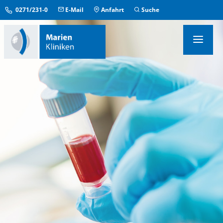
0271/231-0
E-Mail
Anfahrt
Suche
KLINIKEN & INSTITUTE
MEDIZINISCHE ZENTREN
ÜBERGREIFENDE EINRICHTUNGEN
PFLEGE & AUFENTHALT
KONTAKT & SERVICE
IM NOTFALL