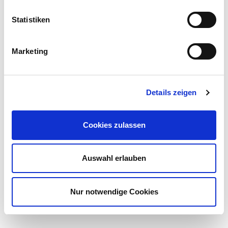
Partner im Onkologischen
Statistiken
Zentrum Südwestfalen sind:
Marketing
Psychoonkologie
Onkologische Pflege / Cancer Nursing
Details zeigen
Physikalische Therapie und Rehabilitation
Schmerztherapie
Cookies zulassen
Palliative Versorgung
Ernährungsberatung
Auswahl erlauben
Stomaberatung
Sozialdienst
Nur notwendige Cookies
Apotheke