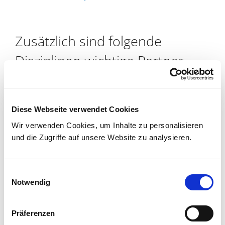
Zusätzlich sind folgende
Disziplinen wichtige Partner
im Behandlungsprozess:
Strahlentherapie/Radioonkologie
Diese Webseite verwendet Cookies
Diagnostische und Interventionelle Radiologie
Wir verwenden Cookies, um Inhalte zu personalisieren
und die Zugriffe auf unsere Website zu analysieren.
Nuklearmedizin
Labordiagnostik
Einwilligungsauswahl
Pathologie
Notwendig
Präferenzen
Weitere interdisziplinäre