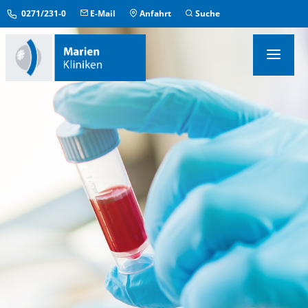
0271/231-0
E-Mail
Anfahrt
Suche
KLINIKEN & INSTITUTE
MEDIZINISCHE ZENTREN
ÜBERGREIFENDE EINRICHTUNGEN
PFLEGE & AUFENTHALT
KONTAKT & SERVICE
IM NOTFALL