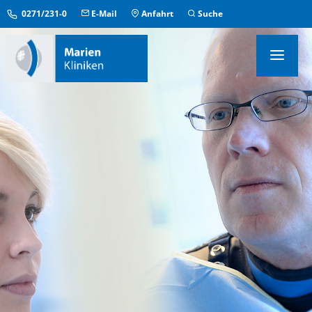
0271/231-0
E-Mail
Anfahrt
Suche
KLINIKEN & INSTITUTE
MEDIZINISCHE ZENTREN
ÜBERGREIFENDE EINRICHTUNGEN
PFLEGE & AUFENTHALT
KONTAKT & SERVICE
IM NOTFALL