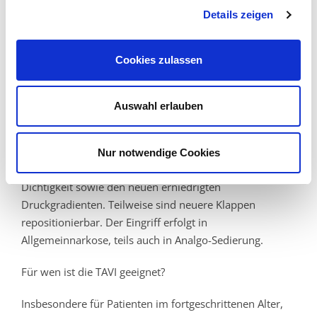
Alternativ kann ein minimal-invasiver Zugang operativ
Details zeigen
über die Herzspitze gewählt werden, falls
Beckenarterien oder die Hauptschlagader für eine
Cookies zulassen
Passage nicht geeignet sind (transapikaler Zugang).
Nach Anlage eines Führungsdrahtes in die linke
Kammer wird die Klappe mit einem Ballon
Auswahl erlauben
vorgedehnt. Das System wird unter schneller
Stimulation mit einem passageren Schrittmacher in
der Aortenklappe positioniert und mit Hilfe des
Nur notwendige Cookies
Trägerballons aufgedehnt. Es erfolgen Kontrollen auf
Dichtigkeit sowie den neuen erniedrigten
Druckgradienten. Teilweise sind neuere Klappen
repositionierbar. Der Eingriff erfolgt in
Allgemeinnarkose, teils auch in Analgo-Sedierung.
Für wen ist die TAVI geeignet?
Insbesondere für Patienten im fortgeschrittenen Alter,