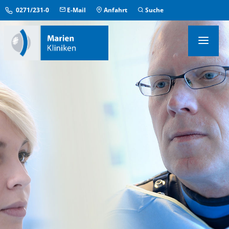
0271/231-0
E-Mail
Anfahrt
Suche
KLINIKEN & INSTITUTE
MEDIZINISCHE ZENTREN
ÜBERGREIFENDE EINRICHTUNGEN
PFLEGE & AUFENTHALT
KONTAKT & SERVICE
IM NOTFALL