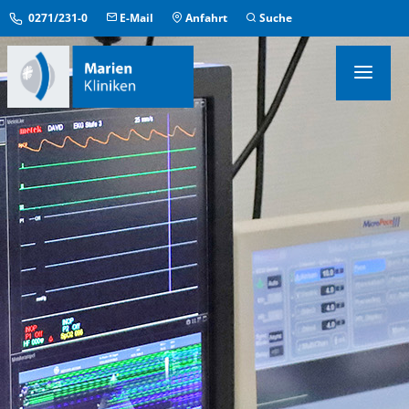
0271/231-0
E-Mail
Anfahrt
Suche
KLINIKEN & INSTITUTE
MEDIZINISCHE ZENTREN
ÜBERGREIFENDE EINRICHTUNGEN
PFLEGE & AUFENTHALT
KONTAKT & SERVICE
IM NOTFALL