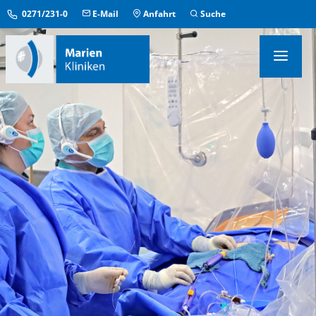
0271/231-0
E-Mail
Anfahrt
Suche
KLINIKEN & INSTITUTE
MEDIZINISCHE ZENTREN
ÜBERGREIFENDE EINRICHTUNGEN
PFLEGE & AUFENTHALT
KONTAKT & SERVICE
IM NOTFALL