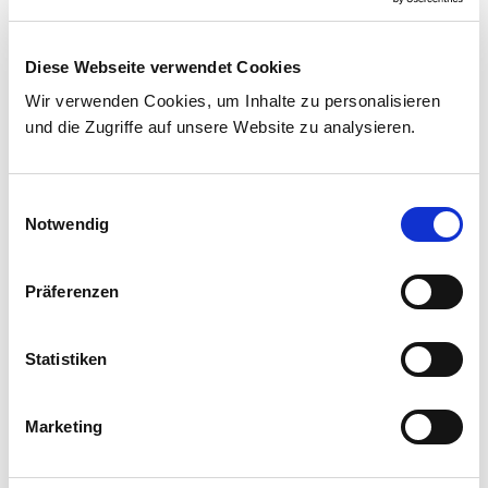
E-Mail:
e.saverino@mariengesellschaft.de
Diese Webseite verwendet Cookies
Wir verwenden Cookies, um Inhalte zu personalisieren
und die Zugriffe auf unsere Website zu analysieren.
Einwilligungsauswahl
Notwendig
Rhythmussprechstunde
(Privat-Patienten und
Präferenzen
Selbstzahler)
Statistiken
Donnerstag 11:00 bis 13:00 Uhr
Marketing
Kliniken & Institute