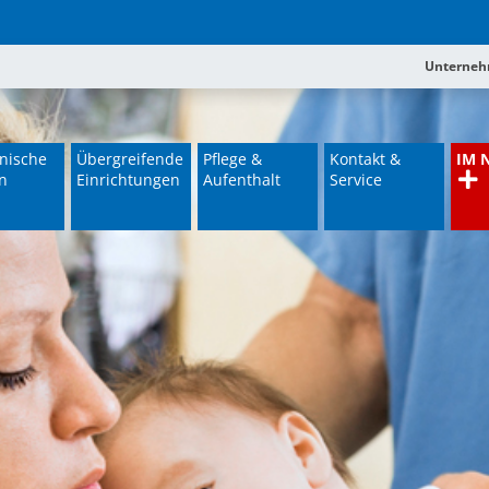
Unterne
nische
Übergreifende
Pflege &
Kontakt &
IM 
n
Einrichtungen
Aufenthalt
Service