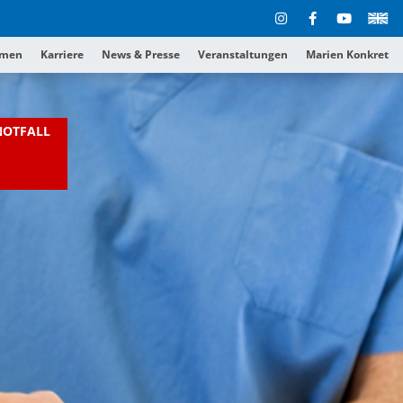
hmen
Karriere
News & Presse
Veranstaltungen
Marien Konkret
NOTFALL