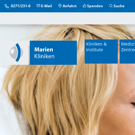
0271/231-0
E-Mail
Anfahrt
Spenden
Suche
Kliniken &
Medizi
Institute
Zentre