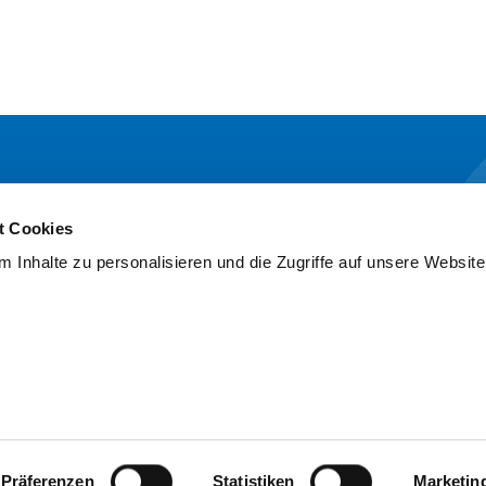
NDER
MARIEN GESELLSCHAFT
UN
SIEGEN
t Cookies
& Institute
 Inhalte zu personalisieren und die Zugriffe auf unsere Website
Über uns
sche Zentren
News & Presse
Prävention
Marien Konkret
t & Service
Karriere
Intranet
ALL
Personalportal
nportal
Präferenzen
Statistiken
Marketin