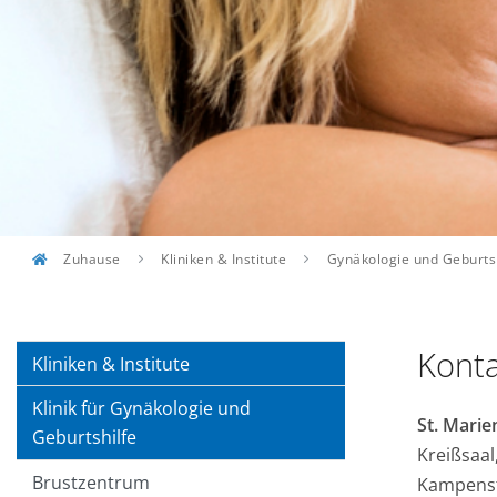
Zuhause
Kliniken & Institute
Gynäkologie und Geburts
Konta
Kliniken & Institute
Klinik für Gynäkologie und
St. Mari
Geburtshilfe
Kreißsaal
Brustzentrum
Kampenst