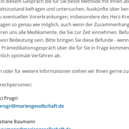
d in diesem Gespräch die für Sie beste Methode mit Ihnen 
tszustand befragen und untersuchen. Auskünfte über berei
 eventuellen Vorerkrankungen, insbesondere des Herz-Krei
ragen so genau wie möglich, auch wenn der Zusammenhang m
eren uns alle Medikamente, die Sie zur Zeit einnehmen. Bef
 von Bedeutung sein. Bitte bringen Sie diese Befunde - wen
m Prämedikationsgespräch über die für Sie in Frage komme
nlich optimale Verfahren ab.
n oder für weitere Informationen stehen wir Ihnen gerne zu
prechpersonen:
i Progri
progri@mariengesellschaft.de
istiane Baumann