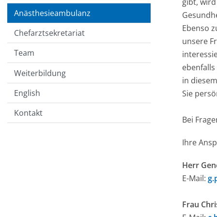
gibt, wir
Anästhesieambulanz
Gesundhei
Ebenso zu
Chefarztsekretariat
unsere F
Team
interessi
ebenfalls
Weiterbildung
in diese
English
Sie persö
Kontakt
Bei Frage
Ihre Ans
Herr Genc
E-Mail:
g.
Frau Chr