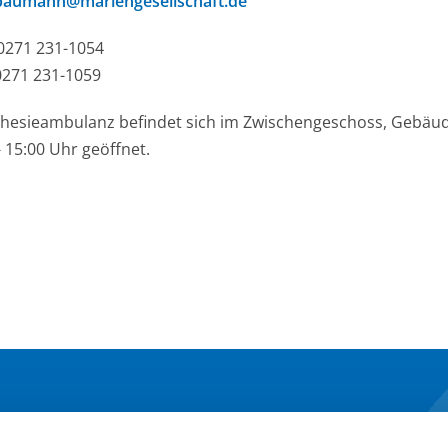
baumann@mariengesellschaft.de
0271 231-1054
0271 231-1059
hesieambulanz befindet sich im Zwischengeschoss, Gebäudet
- 15:00 Uhr geöffnet.
NDER
MARIEN GESELLSCHAFT
UN
SIEGEN