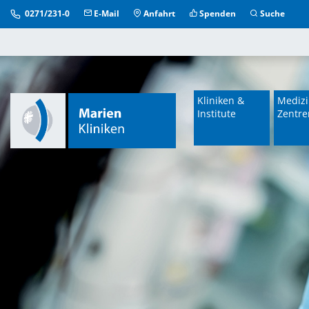
0271/231-0
E-Mail
Anfahrt
Spenden
Suche
Kliniken &
Medizi
Institute
Zentre