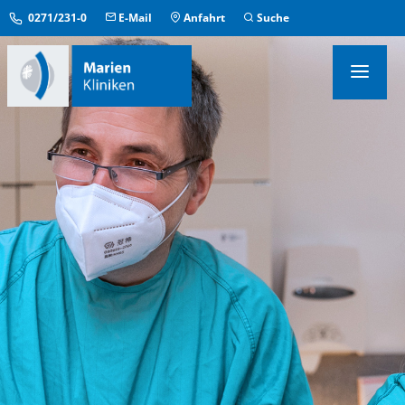
0271/231-0
E-Mail
Anfahrt
Suche
KLINIKEN & INSTITUTE
MEDIZINISCHE ZENTREN
ÜBERGREIFENDE EINRICHTUNGEN
PFLEGE & AUFENTHALT
KONTAKT & SERVICE
IM NOTFALL