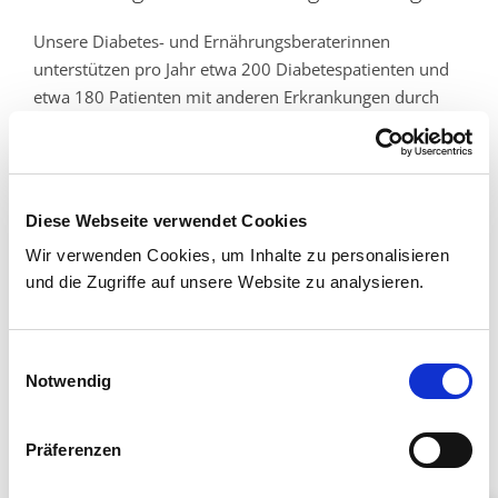
Unsere Diabetes- und Ernährungsberaterinnen
unterstützen pro Jahr etwa 200 Diabetespatienten und
etwa 180 Patienten mit anderen Erkrankungen durch
individuelle Beratungen.
Kliniken & Institute
Diese Webseite verwendet Cookies
Klinik für Allgemeine Innere Medizin, Gastroenterologie
Wir verwenden Cookies, um Inhalte zu personalisieren
und Diabetologie
und die Zugriffe auf unsere Website zu analysieren.
Aufbau & Leistungsspektrum
Einwilligungsauswahl
Team
Notwendig
Stationen & Funktionsabteilungen
Stationen
Präferenzen
Funktionsabteilungen