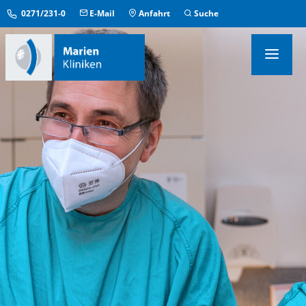
0271/231-0
E-Mail
Anfahrt
Suche
KLINIKEN & INSTITUTE
MEDIZINISCHE ZENTREN
ÜBERGREIFENDE EINRICHTUNGEN
PFLEGE & AUFENTHALT
KONTAKT & SERVICE
IM NOTFALL