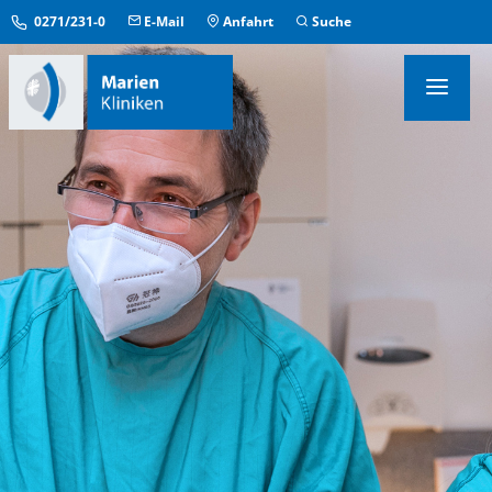
0271/231-0
E-Mail
Anfahrt
Suche
KLINIKEN & INSTITUTE
MEDIZINISCHE ZENTREN
ÜBERGREIFENDE EINRICHTUNGEN
PFLEGE & AUFENTHALT
KONTAKT & SERVICE
IM NOTFALL