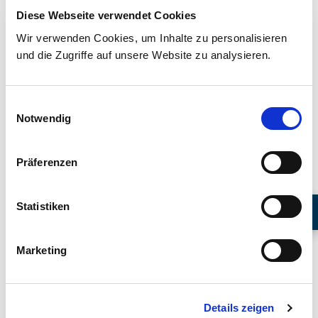
Diese Webseite verwendet Cookies
E-Mail:
r.jamoussi@mariengesellschaft.de
Wir verwenden Cookies, um Inhalte zu personalisieren
Oberarzt Fawaz Akila
und die Zugriffe auf unsere Website zu analysieren.
E-Mail:
f.akila@mariengesellschaft.de
Einwilligungsauswahl
Notwendig
Kliniken & Institute
Klinik für Allgemeine Innere Medizin, Gastroenterologie
Präferenzen
und Diabetologie
Aufbau & Leistungsspektrum
Statistiken
Team
Stationen & Funktionsabteilungen
Marketing
So erreichen Sie uns
Chefarztsekretariat
Details zeigen