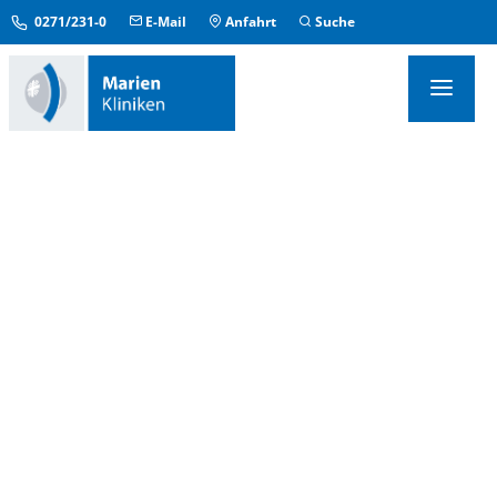
0271/231-0
E-Mail
Anfahrt
Suche
KLINIKEN & INSTITUTE
MEDIZINISCHE ZENTREN
ÜBERGREIFENDE EINRICHTUNGEN
PFLEGE & AUFENTHALT
KONTAKT & SERVICE
IM NOTFALL
Mehr für Menschen.