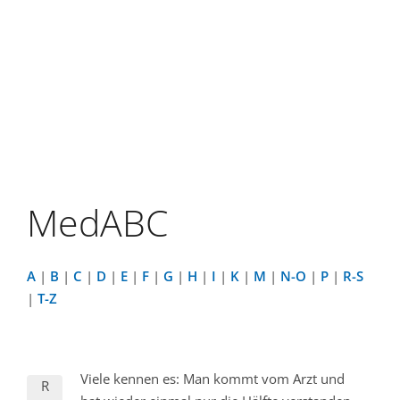
MedABC
A
|
B
|
C
|
D
|
E
|
F
|
G
|
H
|
I
|
K
|
M
|
N-O
|
P
|
R-S
|
T-Z
Viele kennen es: Man kommt vom Arzt und
R