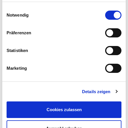
Einwilligungsauswahl
Skoliose
Notwendig
seitliche Verkrümmung der Wirbelsäule
Präferenzen
solid
fest
Statistiken
solitär
einzeln
Marketing
Somnolenz
stärkerer Grad von Benommenheit
Details zeigen
Spasmus
Krampf
Cookies zulassen
spezifisch