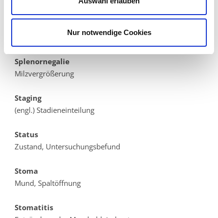
bestimmt, kennzeichnend
Auswahl erlauben
spinal
Nur notwendige Cookies
zur Wirbelsäule/Rückenmark gehörend
Splenornegalie
Milzvergrößerung
Staging
(engl.) Stadieneinteilung
Status
Zustand, Untersuchungsbefund
Stoma
Mund, Spaltöffnung
Stomatitis