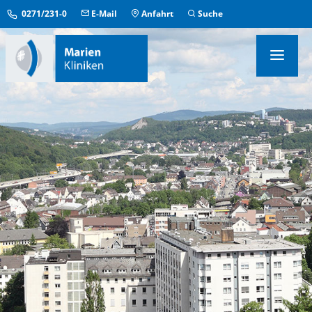
0271/231-0
E-Mail
Anfahrt
Suche
KLINIKEN & INSTITUTE
MEDIZINISCHE ZENTREN
ÜBERGREIFENDE EINRICHTUNGEN
PFLEGE & AUFENTHALT
KONTAKT & SERVICE
IM NOTFALL