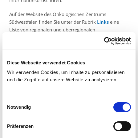
Informationsbroschüren.
Auf der Website des Onkologischen Zentrums
Südwestfalen finden Sie unter der Rubrik
Links
eine
Liste von regionalen und überregionalen
Selbsthilfegruppen.
Kliniken & Institute
Diese Webseite verwendet Cookies
Wir verwenden Cookies, um Inhalte zu personalisieren
Klinik für Hämatologie, Medizinische Onkologie und
und die Zugriffe auf unsere Website zu analysieren.
Palliativmedizin
Kontakt und Sprechstunde
Einwilligungsauswahl
Schwerpunkte
Notwendig
Team
Präferenzen
Ärztliche Fort- und Weiterbildung