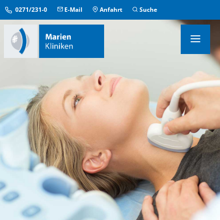
0271/231-0
E-Mail
Anfahrt
Suche
KLINIKEN & INSTITUTE
MEDIZINISCHE ZENTREN
ÜBERGREIFENDE EINRICHTUNGEN
PFLEGE & AUFENTHALT
KONTAKT & SERVICE
IM NOTFALL