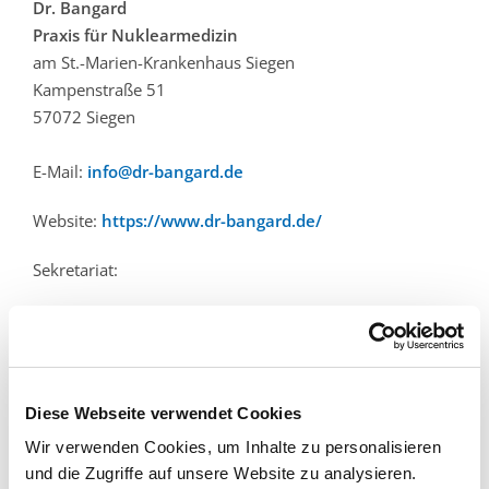
Dr. Bangard
Praxis für Nuklearmedizin
am St.-Marien-Krankenhaus Siegen
Kampenstraße 51
57072 Siegen
E-Mail:
info@dr-bangard.de
Website:
https://www.dr-bangard.de/
Sekretariat:
Telefon: 0271 231-2002
Telefax: 0271 231-2009
Anfahrt:
Diese Webseite verwendet Cookies
Am Kaisergarten in Siegen biegen Sie auf die
Wir verwenden Cookies, um Inhalte zu personalisieren
Kampenstraße. Dort befindet sich das St.-Marien-
und die Zugriffe auf unsere Website zu analysieren.