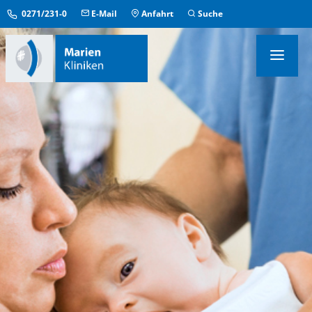
0271/231-0
E-Mail
Anfahrt
Suche
KLINIKEN & INSTITUTE
MEDIZINISCHE ZENTREN
ÜBERGREIFENDE EINRICHTUNGEN
PFLEGE & AUFENTHALT
KONTAKT & SERVICE
IM NOTFALL