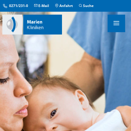
0271/231-0
E-Mail
Anfahrt
Suche
KLINIKEN & INSTITUTE
MEDIZINISCHE ZENTREN
ÜBERGREIFENDE EINRICHTUNGEN
PFLEGE & AUFENTHALT
KONTAKT & SERVICE
IM NOTFALL