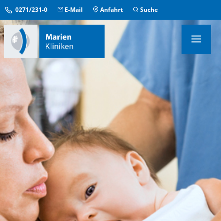
0271/231-0
E-Mail
Anfahrt
Suche
KLINIKEN & INSTITUTE
MEDIZINISCHE ZENTREN
ÜBERGREIFENDE EINRICHTUNGEN
PFLEGE & AUFENTHALT
KONTAKT & SERVICE
IM NOTFALL