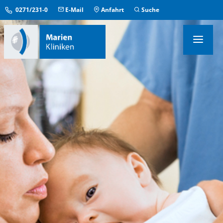
0271/231-0
E-Mail
Anfahrt
Suche
KLINIKEN & INSTITUTE
MEDIZINISCHE ZENTREN
ÜBERGREIFENDE EINRICHTUNGEN
PFLEGE & AUFENTHALT
KONTAKT & SERVICE
IM NOTFALL