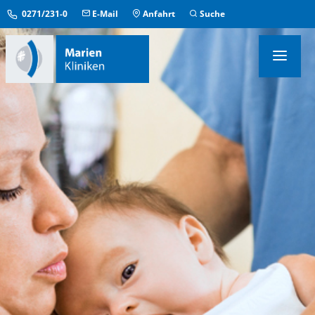
0271/231-0
E-Mail
Anfahrt
Suche
KLINIKEN & INSTITUTE
MEDIZINISCHE ZENTREN
ÜBERGREIFENDE EINRICHTUNGEN
PFLEGE & AUFENTHALT
KONTAKT & SERVICE
IM NOTFALL