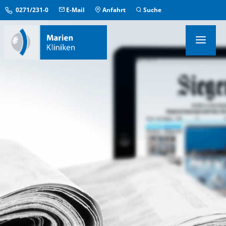
0271/231-0
E-Mail
Anfahrt
Suche
KLINIKEN & INSTITUTE
MEDIZINISCHE ZENTREN
ÜBERGREIFENDE EINRICHTUNGEN
PFLEGE & AUFENTHALT
KONTAKT & SERVICE
IM NOTFALL