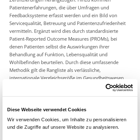
Patientenerfahrungen, die über Umfragen und
Feedbacksysteme erfasst werden und ein Bild von
Servicequalität, Betreuung und Patientenzufriedenheit
vermitteln. Ergänzt wird dies durch standardisierte
Patient-Reported Outcome Measures (PROMs), bei
denen Patienten selbst die Auswirkungen ihrer
Behandlung auf Funktion, Lebensqualität und
Wohlbefinden beurteilen. Durch diese umfassende
Methodik gilt die Rangliste als verlässliche,
internationale Vergleichsgröße im Gesundheitswesen
und bietet Patienten sowie deren Angehörigen eine
fundierte Orientierung bei der Auswahl geeigneter
medizinischer Einrichtungen.
Diese Webseite verwendet Cookies
Mediziner ausgezeichnet
Wir verwenden Cookies, um Inhalte zu personalisieren
Parallel dazu wurden Dr. Alois Franz und Prof. Dr.
und die Zugriffe auf unsere Website zu analysieren.
Frank Willeke erneut mit den Siegeln von FOCUS und
Stern ausgezeichnet. Beide Mediziner werden damit