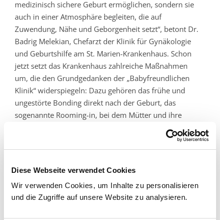
medizinisch sichere Geburt ermöglichen, sondern sie
auch in einer Atmosphäre begleiten, die auf
Zuwendung, Nähe und Geborgenheit setzt“, betont Dr.
Badrig Melekian, Chefarzt der Klinik für Gynäkologie
und Geburtshilfe am St. Marien-Krankenhaus. Schon
jetzt setzt das Krankenhaus zahlreiche Maßnahmen
um, die den Grundgedanken der „Babyfreundlichen
Klinik“ widerspiegeln: Dazu gehören das frühe und
ungestörte Bonding direkt nach der Geburt, das
sogenannte Rooming-in, bei dem Mütter und ihre
Neugeborenen rund um die Uhr zusammenbleiben,
sowie eine individuelle Stillförderung durch erfahrene,
speziell geschulte Fachkräfte.
Diese Webseite verwendet Cookies
Die Zertifizierung durch die WHO und UNICEF, die auf
Wir verwenden Cookies, um Inhalte zu personalisieren
den „Zehn Schritten zum erfolgreichen Stillen“ sowie
und die Zugriffe auf unsere Website zu analysieren.
den B.E.St.-Kriterien (Bindung, Entwicklung, Stillen)
basiert, soll diesen bewährten Ansatz weiter festigen