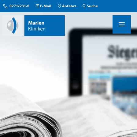
0271/231-0
E-Mail
Anfahrt
Suche
KLINIKEN & INSTITUTE
MEDIZINISCHE ZENTREN
ÜBERGREIFENDE EINRICHTUNGEN
PFLEGE & AUFENTHALT
KONTAKT & SERVICE
IM NOTFALL