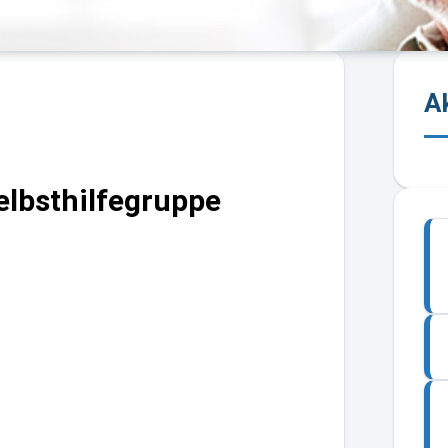
A
lbsthilfegruppe